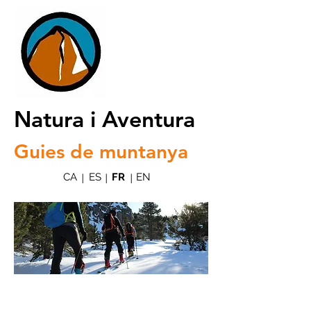
Natura i Aventura
Guies de muntanya
CA
ES
FR
EN
|
|
|
Ski de randonnée