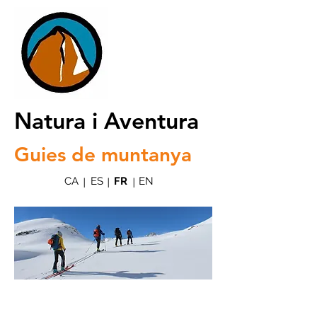
Natura i Aventura
Guies de muntanya
CA
ES
FR
EN
|
|
|
Ski de randonnée