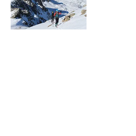
Ski de randonnée en
Andorre
Séjour de 5 jours en étoile
Niveau 4
Pension complète
Hotel 4****
A partir
de 960€
+ info
Voir tous les produits de SKI DE RANDONNÉE