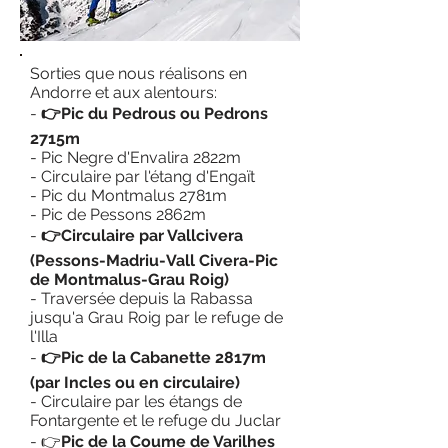
Sorties que nous réalisons en
Andorre et aux alentours:
-
👉
Pic du Pedrous ou Pedrons
2715m
- Pic Negre d'Envalira 2822m
-
Circulaire par l'étang d'Engaït
- Pic du Montmalus 2781m
- Pic de Pessons 2862m
-
👉
Circulaire par Vallcivera
(Pessons-Madriu-Vall Civera-Pic
de Montmalus-Grau Roig)
- Traversée depuis la Rabassa
jusqu'a Grau Roig par le refuge de
l'Illa
-
👉
Pic de la Cabanette 2817m
(par Incles ou en circulaire)
- Circulaire par les étangs de
Fontargente et le refuge du Juclar
-
👉
Pic de la Coume de Varilhes