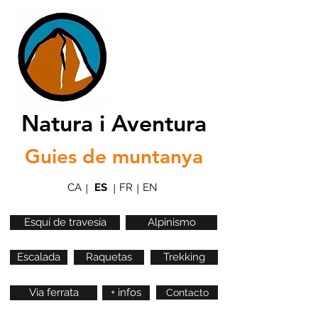
Natura i Aventura
Guies de muntanya
CA
ES
FR
EN
|
|
|
Esquí de travesía
Alpinismo
Escalada
Raquetas
Trekking
Via ferrata
+ infos
Contacto