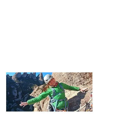
ESCALADA ESPORTIVA
Per si vols iniciar-te o
perfeccionar-te, et proposem
unes classes d'escalada
personalitzades.
Més info...
ESCALADA EN VIA LLARGA
Descobreix la via dels teus
somnis amb un guia d'alta