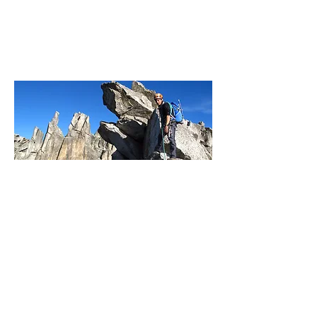
muntanya!
Més info...
ARESTES
Et proposem una aventura en
alta muntanya:
l'escalada en arestes.
Més info...