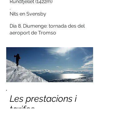
Rundfjellet (1422m)
.
Nits en Svensby
Dia 8. Diumenge: tornada des del
aeroport de Tromso
Les prestacions i
tarifes
El servei inclou:
- 7 nits d'allotjament