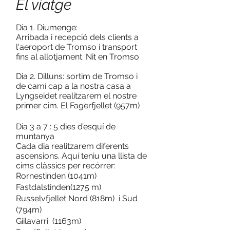
El viatge
Dia 1. Diumenge:
Arribada i recepció dels clients a
l'aeroport de Tromso i transport
fins al allotjament. Nit en Tromso
Dia 2. Dilluns:
sortim de Tromso i
de camí cap a la nostra casa a
Lyngseidet realitzarem el nostre
primer cim. El Fagerfjellet (957m)
Dia 3 a 7 : 5 dies d’esquí de
muntanya
Cada dia realitzarem diferents
ascensions. Aquí teniu una llista de
cims clàssics per recórrer:
Rornestinden (1041m)
Fastdalstinden(1275 m)
Russelvfjellet Nord (818m) i Sud
(794m)
Giilavarri (1163m)