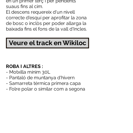
en un primer terç i per pendents
suaus fins al cim.
El descens requereix d'un nivell
correcte d'esquí per aprofitar la zona
de bosc o inclòs per poder allarga la
baixada fins el fons de la vall d'Incles.
Veure el track en Wikiloc
ROBA I ALTRES :
- Motxilla mínim 30L
- Pantaló de muntanya d'hivern
- Samarreta tèrmica primera capa
- Folre polar o similar com a segona
capa
- Capa externa calenta i talla vents
- Ulleres de sol i màscara
- Guants, gorro i buff
- Menjar i beguda
- Telèfon mòbil