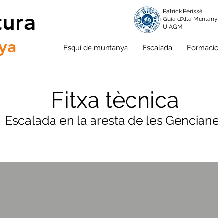
Patrick Périssé
tura
Guia d'Alta Muntan
UIAGM
ya
Esquí de muntanya
Escalada
Formaci
Fitxa tècnica
Escalada en la aresta de les Gencian