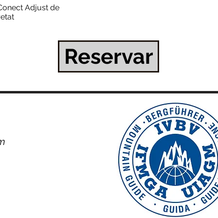
 Conect Adjust de
etat
Reservar
om