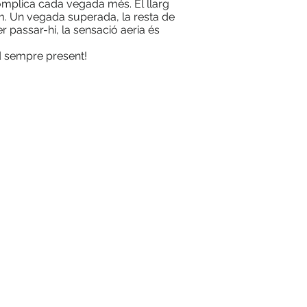
 complica cada vegada més. El llarg
5m. Un vegada superada, la resta de
er passar-hi, la sensació aeria és
ud sempre present!