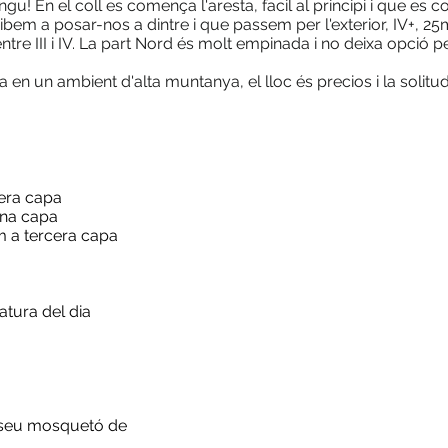
gu! En el coll es comença l'aresta, facil al principi i que es
ibem a posar-nos a dintre i que passem per l'exterior, IV+, 2
entre III i IV. La part Nord és molt empinada i no deixa opció p
 en un ambient d'alta muntanya, el lloc és precios i la solit
era capa
ona capa
m a tercera capa
atura del dia
 seu mosquetó de