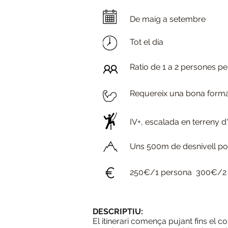
De maig a setembre
Tot el dia
Ratio de 1 a 2 persones pe
Requereix una bona forma 
IV+, escalada en terreny 
Uns 500m de desnivell pos
250€/1 persona 300€/2
DESCRIPTIU:
El itinerari comença pujant fins el c