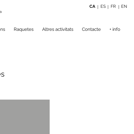
CA
ES
FR
EN
|
|
|
ya
ons
Raquetes
Altres activitats
Contacte
+ info
es