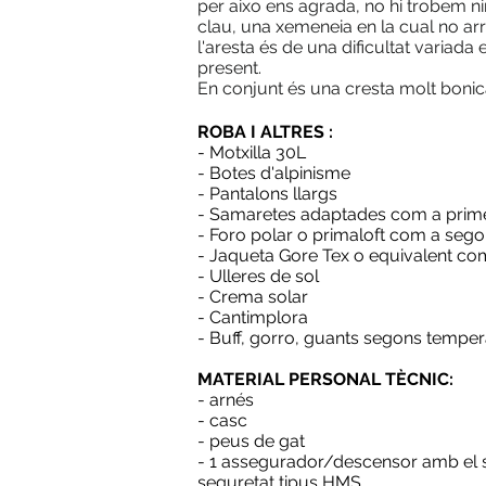
per aixo ens agrada, no hi trobem nin
clau, una xemeneia en la cual no arr
l'aresta és de una dificultat variada 
present.
En conjunt és una cresta molt bonica
ROBA I ALTRES :
- Motxilla 30L
- Botes d'alpinisme
- Pantalons llargs
- Samaretes adaptades com a prim
- Foro polar o primaloft com a seg
- Jaqueta Gore Tex o equivalent co
- Ulleres de sol
- Crema solar
- Cantimplora
- Buff, gorro, guants segons temper
MATERIAL PERSONAL TÈCNIC:
- arnés
- casc
- peus de gat
- 1 assegurador/descensor amb el
seguretat tipus HMS