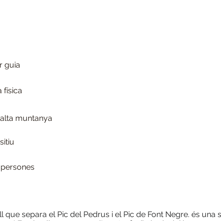
r guia
física
d'alta muntanya
itiu
 persones
oll que separa el Pic del Pedrus i el Pic de Font Negre. és una