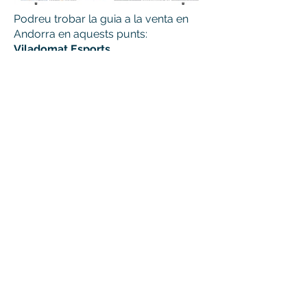
Podreu trobar la guia a la venta en
Andorra en aquests punts:
Viladomat Esports
Espunyes
Bloc Cafe
Darkside
La Llibreria
Xarxes socials: